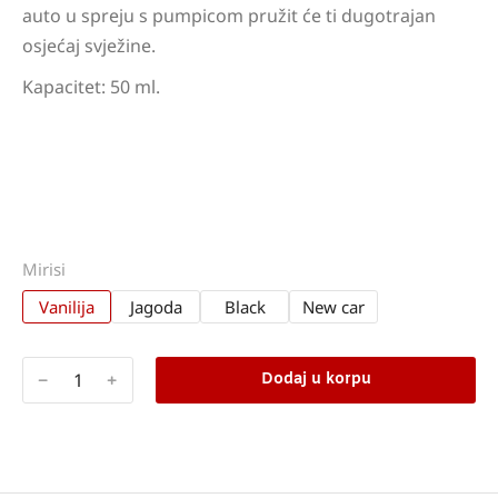
auto u spreju s pumpicom pružit će ti dugotrajan
osjećaj svježine.
Kapacitet: 50 ml.
Mirisi
Vanilija
Jagoda
Black
New car
﹣
﹢
Dodaj u korpu